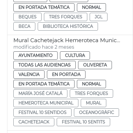
EN PORTADA TEMÁTICA
NORMAL
BEQUES
TRES FORQUES
JGL
BECA
BIBLIOTECA HISTÓRICA
Mural Cachetejack Hemeroteca Municipal València
modificado hace 2 meses
AYUNTAMIENTO
CULTURA
TODAS LAS AUDIENCIAS
OLIVERETA
VALENCIA
EN PORTADA
EN PORTADA TEMÁTICA
NORMAL
MARÍA JOSÉ CATALÁ
TRES FORQUES
HEMEROTECA MUNICIPAL
MURAL
FESTIVAL 10 SENTIDOS
OCEANOGRÀFIC
CACHETEJACK
FESTIVAL 10 SENTITS