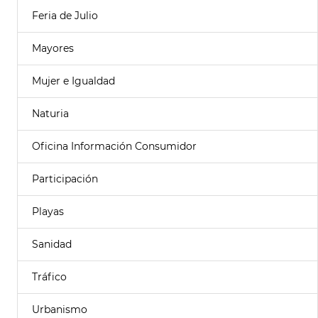
Feria de Julio
Mayores
Mujer e Igualdad
Naturia
Oficina Información Consumidor
Participación
Playas
Sanidad
Tráfico
Urbanismo