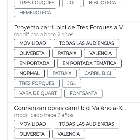
TRES FORQUES
JGL
BIBLIOTECA
HEMEROTECA
Proyecto carril bici de Tres Forques a Vara de Quart
modificado hace 2 años
MOVILIDAD
TODAS LAS AUDIENCIAS
OLIVERETA
PATRAIX
VALENCIA
EN PORTADA
EN PORTADA TEMÁTICA
NORMAL
PATRAIX
CARRIL BICI
TRES FORQUES
JGL
VARA DE QUART
FONTSANTA
Comienzan obras carril bici València-Xirivella
modificado hace 2 años
MOVILIDAD
TODAS LAS AUDIENCIAS
OLIVERETA
VALENCIA