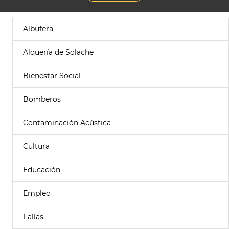
Albufera
Alquería de Solache
Bienestar Social
Bomberos
Contaminación Acústica
Cultura
Educación
Empleo
Fallas