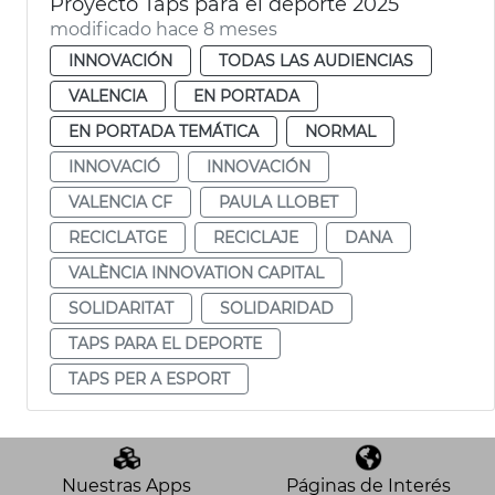
Proyecto Taps para el deporte 2025
modificado hace 8 meses
INNOVACIÓN
TODAS LAS AUDIENCIAS
VALENCIA
EN PORTADA
EN PORTADA TEMÁTICA
NORMAL
INNOVACIÓ
INNOVACIÓN
VALENCIA CF
PAULA LLOBET
RECICLATGE
RECICLAJE
DANA
VALÈNCIA INNOVATION CAPITAL
SOLIDARITAT
SOLIDARIDAD
TAPS PARA EL DEPORTE
TAPS PER A ESPORT
Nuestras Apps
Páginas de Interés