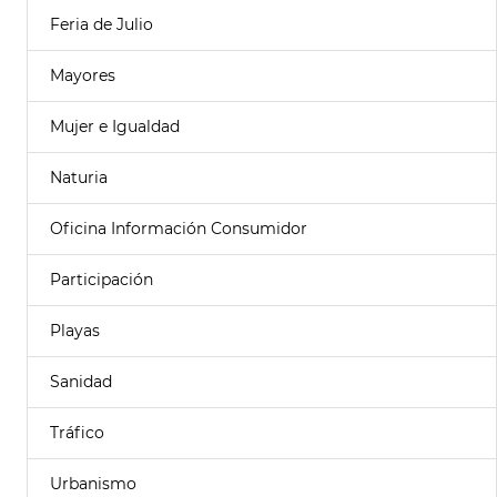
Feria de Julio
Mayores
Mujer e Igualdad
Naturia
Oficina Información Consumidor
Participación
Playas
Sanidad
Tráfico
Urbanismo