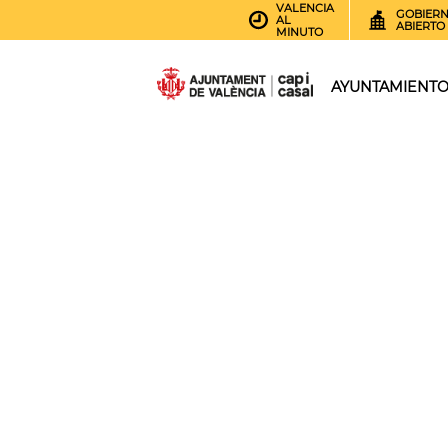
VALENCIA
GOBIER
AL
ABIERTO
MINUTO
AYUNTAMIENT