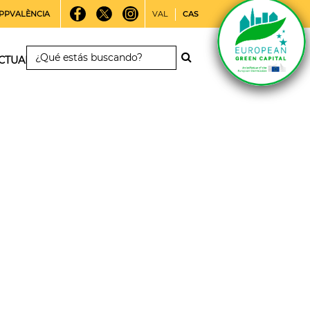
PPVALÈNCIA
VAL
CAS
CTUALIDAD