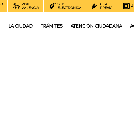
NO
VISIT
SEDE
CITA
A
VALENCIA
ELECTRÓNICA
PREVIA
O
LA CIUDAD
TRÁMITES
ATENCIÓN CIUDADANA
A