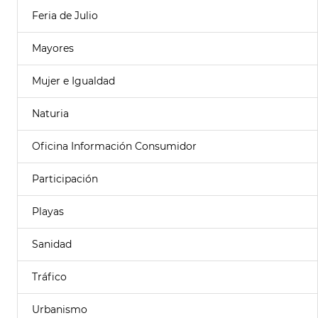
Feria de Julio
Mayores
Mujer e Igualdad
Naturia
Oficina Información Consumidor
Participación
Playas
Sanidad
Tráfico
Urbanismo