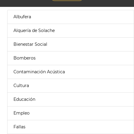
Albufera
Alquería de Solache
Bienestar Social
Bomberos
Contaminación Acústica
Cultura
Educación
Empleo
Fallas