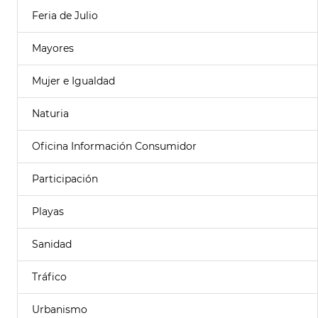
Feria de Julio
Mayores
Mujer e Igualdad
Naturia
Oficina Información Consumidor
Participación
Playas
Sanidad
Tráfico
Urbanismo