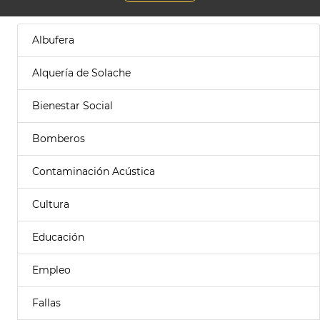
Albufera
Alquería de Solache
Bienestar Social
Bomberos
Contaminación Acústica
Cultura
Educación
Empleo
Fallas