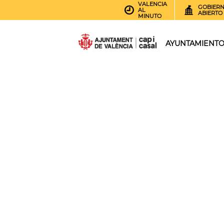
VALENCIA
GOBIER
AL
ABIERTO
MINUTO
AYUNTAMIENT