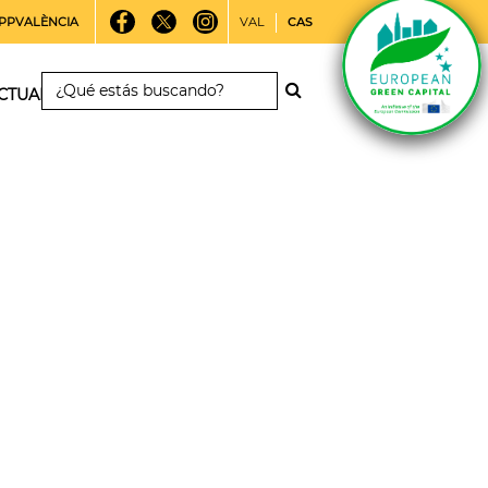
PPVALÈNCIA
VAL
CAS
CTUALIDAD