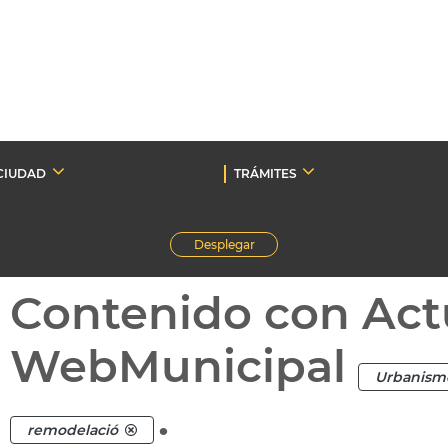
CIUDAD
TRÁMITES
Desplegar
Contenido con Act
WebMunicipal
Urbanism
.
remodelació