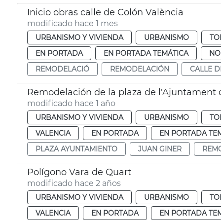
Inicio obras calle de Colón València
modificado hace 1 mes
URBANISMO Y VIVIENDA
URBANISMO
TO
EN PORTADA
EN PORTADA TEMÁTICA
NO
REMODELACIÓ
REMODELACIÓN
CALLE 
Remodelación de la plaza de l'Ajuntament 
modificado hace 1 año
URBANISMO Y VIVIENDA
URBANISMO
TO
VALENCIA
EN PORTADA
EN PORTADA TE
PLAZA AYUNTAMIENTO
JUAN GINER
REM
Polígono Vara de Quart
modificado hace 2 años
URBANISMO Y VIVIENDA
URBANISMO
TO
VALENCIA
EN PORTADA
EN PORTADA TE