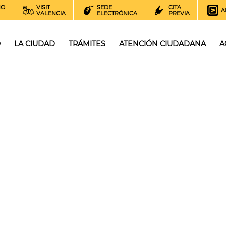
NO
VISIT
SEDE
CITA
A
VALENCIA
ELECTRÓNICA
PREVIA
O
LA CIUDAD
TRÁMITES
ATENCIÓN CIUDADANA
A