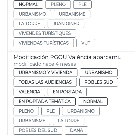
NORMAL
PLENO
PLE
URBANISMO
URBANISME
LA TORRE
JUAN GINER
VIVENDES TURÍSTIQUES
VIVIENDAS TURÍSTICAS
VUT
Modificación PGOU València aparcamientos altura la Torre
modificado hace 4 meses
URBANISMO Y VIVIENDA
URBANISMO
TODAS LAS AUDIENCIAS
POBLES SUD
VALENCIA
EN PORTADA
EN PORTADA TEMÁTICA
NORMAL
PLENO
PLE
URBANISMO
URBANISME
LA TORRE
POBLES DEL SUD
DANA