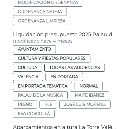
MODIFICACIÓN ORDENANZA
ORDENANÇA NETEJA
ORDENANZA LIMPIEZA
Liquidación presupuesto 2025 Palau de la Música València
modificado hace 4 meses
AYUNTAMIENTO
CULTURA Y FIESTAS POPULARES
CULTURA
TODAS LAS AUDIENCIAS
VALENCIA
EN PORTADA
EN PORTADA TEMÁTICA
NORMAL
PALAU DE LA MÚSICA
MAITE IBÁÑEZ
PLENO
PLE
JOSÉ LUIS MORENO
EVA COSCOLLÀ
Aparcamientos en altura La Torre València