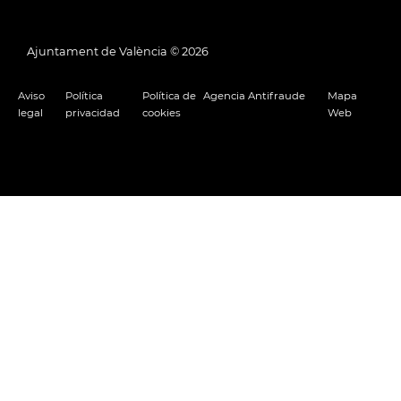
Ajuntament de València ©
2026
Aviso
Política
Política de
Agencia Antifraude
Mapa
legal
privacidad
cookies
Web