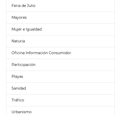
Feria de Julio
Mayores
Mujer e Igualdad
Naturia
Oficina Información Consumidor
Participación
Playas
Sanidad
Tráfico
Urbanismo