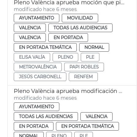
Pleno València aprueba moción que pide mejoras en Renfe y Metrovalència
modificado hace 6 meses
AYUNTAMIENTO
MOVILIDAD
VALENCIA
TODAS LAS AUDIENCIAS
VALENCIA
EN PORTADA
EN PORTADA TEMÁTICA
NORMAL
ELISA VALÍA
PLENO
PLE
METROVALÈNCIA
PAPI ROBLES
JESÚS CARBONELL
RENFEM
Pleno València aprueba modificación ordenanza tasa recogida residuos
modificado hace 6 meses
AYUNTAMIENTO
TODAS LAS AUDIENCIAS
VALENCIA
EN PORTADA
EN PORTADA TEMÁTICA
NORMAL
PLENO
PLE