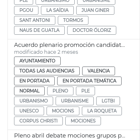
PLE
URBANISMO
URBANISME
PGOU
LA SAÏDIA
JUAN GINER
SANT ANTONI
TORMOS
NAUS DE GUATLA
DOCTOR ÓLORIZ
Acuerdo plenario promoción candidatura Corpus Patrimonio Cultural Unesco
modificado hace 2 meses
AYUNTAMIENTO
TODAS LAS AUDIENCIAS
VALENCIA
EN PORTADA
EN PORTADA TEMÁTICA
NORMAL
PLENO
PLE
URBANISMO
URBANISME
LGTBI
UNESCO
MOCIONS
LA ROQUETA
CORPUS CHRISTI
MOCIONES
Pleno abril debate mociones grupos políticos