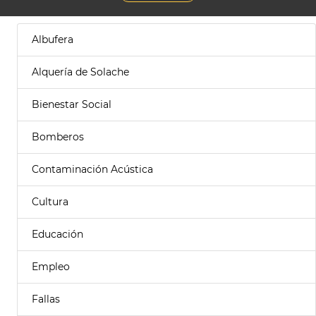
Albufera
Alquería de Solache
Bienestar Social
Bomberos
Contaminación Acústica
Cultura
Educación
Empleo
Fallas