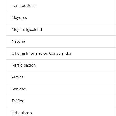
Feria de Julio
Mayores
Mujer e Igualdad
Naturia
Oficina Información Consumidor
Participación
Playas
Sanidad
Tráfico
Urbanismo