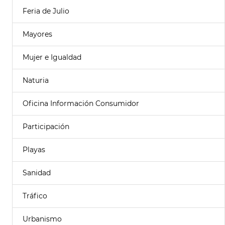
Feria de Julio
Mayores
Mujer e Igualdad
Naturia
Oficina Información Consumidor
Participación
Playas
Sanidad
Tráfico
Urbanismo