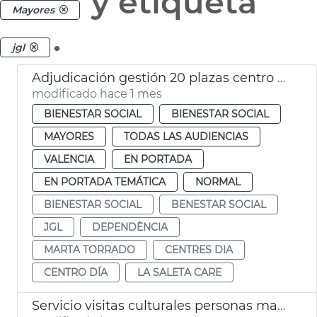
y etiqueta
Mayores
.
jgl
Adjudicación gestión 20 plazas centro día privados València
modificado hace 1 mes
BIENESTAR SOCIAL
BIENESTAR SOCIAL
MAYORES
TODAS LAS AUDIENCIAS
VALENCIA
EN PORTADA
EN PORTADA TEMÁTICA
NORMAL
BIENESTAR SOCIAL
BENESTAR SOCIAL
JGL
DEPENDÈNCIA
MARTA TORRADO
CENTRES DIA
CENTRO DÍA
LA SALETA CARE
Servicio visitas culturales personas mayores València