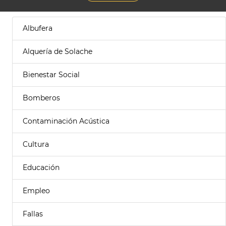
Albufera
Alquería de Solache
Bienestar Social
Bomberos
Contaminación Acústica
Cultura
Educación
Empleo
Fallas