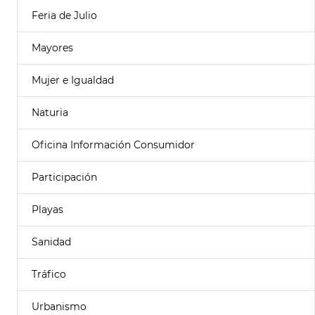
Feria de Julio
Mayores
Mujer e Igualdad
Naturia
Oficina Información Consumidor
Participación
Playas
Sanidad
Tráfico
Urbanismo