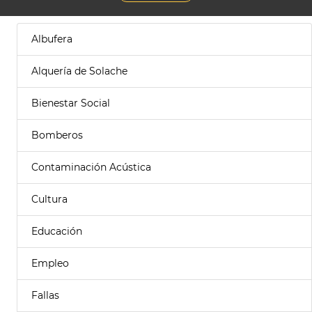
Albufera
Alquería de Solache
Bienestar Social
Bomberos
Contaminación Acústica
Cultura
Educación
Empleo
Fallas