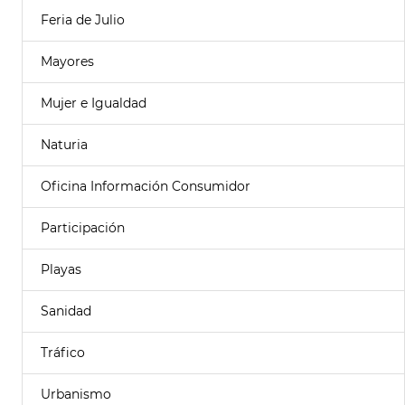
Feria de Julio
Mayores
Mujer e Igualdad
Naturia
Oficina Información Consumidor
Participación
Playas
Sanidad
Tráfico
Urbanismo