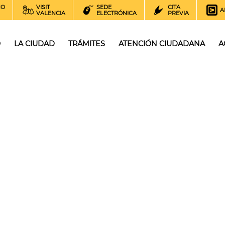
NO
VISIT
SEDE
CITA
A
VALENCIA
ELECTRÓNICA
PREVIA
O
LA CIUDAD
TRÁMITES
ATENCIÓN CIUDADANA
A