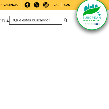
PPVALÈNCIA
VAL
CAS
CTUALIDAD