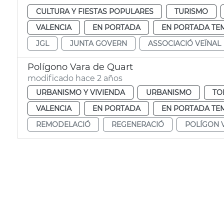
CULTURA Y FIESTAS POPULARES
TURISMO
VALENCIA
EN PORTADA
EN PORTADA TE
JGL
JUNTA GOVERN
ASSOCIACIÓ VEÏNAL
Polígono Vara de Quart
modificado hace 2 años
URBANISMO Y VIVIENDA
URBANISMO
TO
VALENCIA
EN PORTADA
EN PORTADA TE
REMODELACIÓ
REGENERACIÓ
POLÍGON 