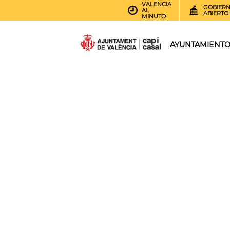
VALENCIA
GOBIER
AL
ABIERTO
MINUTO
AYUNTAMIENT