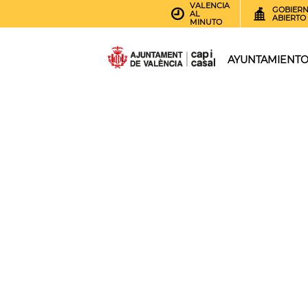
VALENCIA
GOBIER
AL
ABIERTO
MINUTO
AYUNTAMIENT