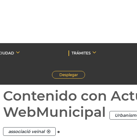
CIUDAD
TRÁMITES
Desplegar
Contenido con Act
WebMunicipal
Urbanism
.
associació veïnal