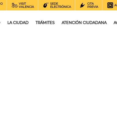
NO
VISIT
SEDE
CITA
A
VALENCIA
ELECTRÓNICA
PREVIA
O
LA CIUDAD
TRÁMITES
ATENCIÓN CIUDADANA
A