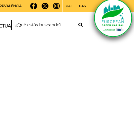
PPVALÈNCIA
VAL
CAS
CTUALIDAD