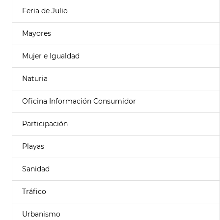
Feria de Julio
Mayores
Mujer e Igualdad
Naturia
Oficina Información Consumidor
Participación
Playas
Sanidad
Tráfico
Urbanismo