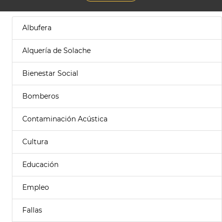
Albufera
Alquería de Solache
Bienestar Social
Bomberos
Contaminación Acústica
Cultura
Educación
Empleo
Fallas