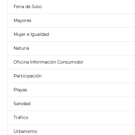
Feria de Julio
Mayores
Mujer e Igualdad
Naturia
Oficina Información Consumidor
Participación
Playas
Sanidad
Tráfico
Urbanismo