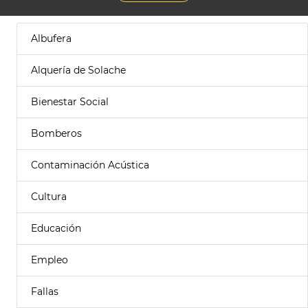
Albufera
Alquería de Solache
Bienestar Social
Bomberos
Contaminación Acústica
Cultura
Educación
Empleo
Fallas