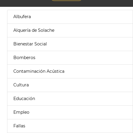
Albufera
Alquería de Solache
Bienestar Social
Bomberos
Contaminación Acústica
Cultura
Educación
Empleo
Fallas