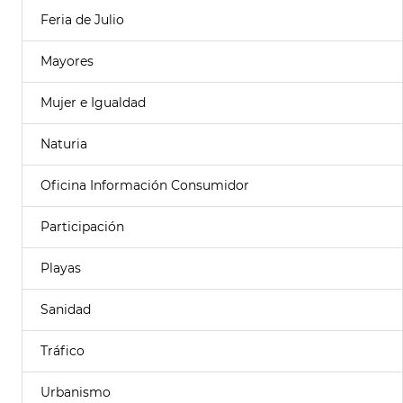
Feria de Julio
Mayores
Mujer e Igualdad
Naturia
Oficina Información Consumidor
Participación
Playas
Sanidad
Tráfico
Urbanismo