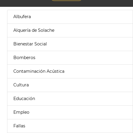
Albufera
Alquería de Solache
Bienestar Social
Bomberos
Contaminación Acústica
Cultura
Educación
Empleo
Fallas