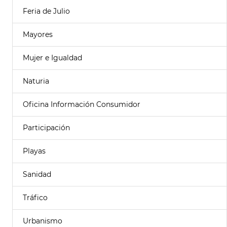
Feria de Julio
Mayores
Mujer e Igualdad
Naturia
Oficina Información Consumidor
Participación
Playas
Sanidad
Tráfico
Urbanismo