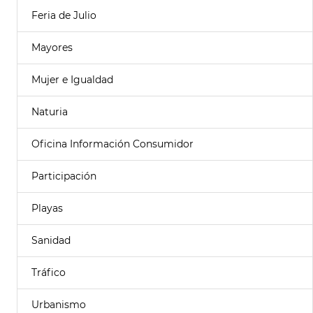
Feria de Julio
Mayores
Mujer e Igualdad
Naturia
Oficina Información Consumidor
Participación
Playas
Sanidad
Tráfico
Urbanismo