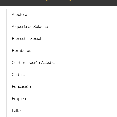
Albufera
Alquería de Solache
Bienestar Social
Bomberos
Contaminación Acústica
Cultura
Educación
Empleo
Fallas