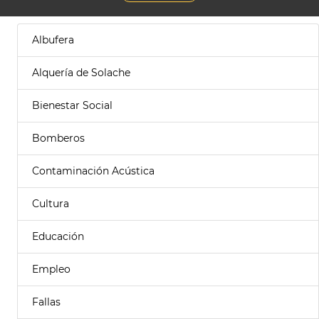
Albufera
Alquería de Solache
Bienestar Social
Bomberos
Contaminación Acústica
Cultura
Educación
Empleo
Fallas