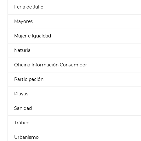
Feria de Julio
Mayores
Mujer e Igualdad
Naturia
Oficina Información Consumidor
Participación
Playas
Sanidad
Tráfico
Urbanismo