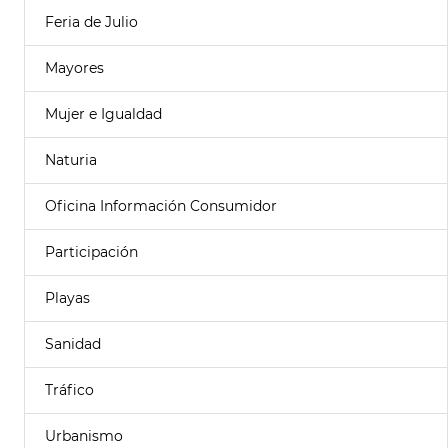
Feria de Julio
Mayores
Mujer e Igualdad
Naturia
Oficina Información Consumidor
Participación
Playas
Sanidad
Tráfico
Urbanismo