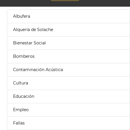
Albufera
Alquería de Solache
Bienestar Social
Bomberos
Contaminación Acústica
Cultura
Educación
Empleo
Fallas