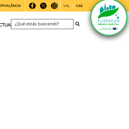
PPVALÈNCIA
VAL
CAS
CTUALIDAD