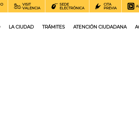
NO
VISIT
SEDE
CITA
A
VALENCIA
ELECTRÓNICA
PREVIA
O
LA CIUDAD
TRÁMITES
ATENCIÓN CIUDADANA
A