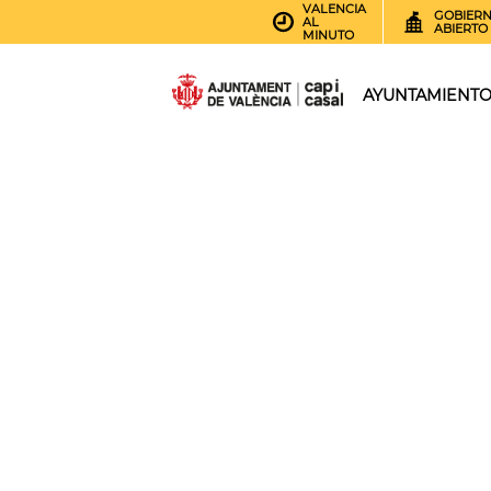
VALENCIA
GOBIER
AL
ABIERTO
MINUTO
AYUNTAMIENT