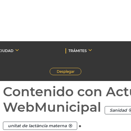
CIUDAD
TRÁMITES
Desplegar
Contenido con Act
WebMunicipal
Sanidad
.
unitat de lactància materna