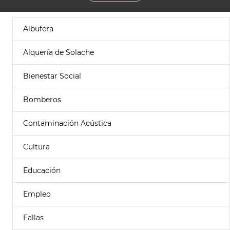
Albufera
Alquería de Solache
Bienestar Social
Bomberos
Contaminación Acústica
Cultura
Educación
Empleo
Fallas