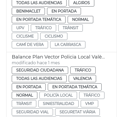
TODAS LAS AUDIENCIAS
ALGIROS
BENIMACLET
EN PORTADA
EN PORTADA TEMÁTICA
NORMAL
UPV
TRÁFICO
TRÀNSIT
CICLISME
CICLISMO
CAMÍ DE VERA
LA CARRASCA
Balance Plan Vector Policia Local València
modificado hace 1 mes
SEGURIDAD CIUDADANA
TRÁFICO
TODAS LAS AUDIENCIAS
VALENCIA
EN PORTADA
EN PORTADA TEMÁTICA
NORMAL
POLICÍA LOCAL
TRÁFICO
TRÀNSIT
SINIESTRALIDAD
VMP
SEGURIDAD VIAL
SEGURETAT VIÀRIA