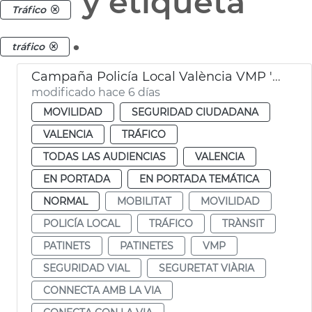
y etiqueta
Tráfico
.
tráfico
Campaña Policía Local València VMP 'Conecta con la vía'
modificado hace 6 días
MOVILIDAD
SEGURIDAD CIUDADANA
VALENCIA
TRÁFICO
TODAS LAS AUDIENCIAS
VALENCIA
EN PORTADA
EN PORTADA TEMÁTICA
NORMAL
MOBILITAT
MOVILIDAD
POLICÍA LOCAL
TRÁFICO
TRÀNSIT
PATINETS
PATINETES
VMP
SEGURIDAD VIAL
SEGURETAT VIÀRIA
CONNECTA AMB LA VIA