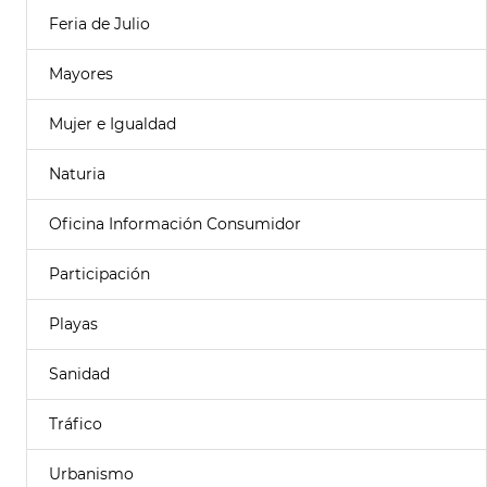
Feria de Julio
Mayores
Mujer e Igualdad
Naturia
Oficina Información Consumidor
Participación
Playas
Sanidad
Tráfico
Urbanismo