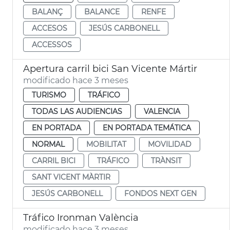
BALANÇ
BALANCE
RENFE
ACCESOS
JESÚS CARBONELL
ACCESSOS
Apertura carril bici San Vicente Mártir
modificado hace 3 meses
TURISMO
TRÁFICO
TODAS LAS AUDIENCIAS
VALENCIA
EN PORTADA
EN PORTADA TEMÁTICA
NORMAL
MOBILITAT
MOVILIDAD
CARRIL BICI
TRÁFICO
TRÀNSIT
SANT VICENT MÀRTIR
JESÚS CARBONELL
FONDOS NEXT GEN
Tráfico Ironman València
modificado hace 3 meses