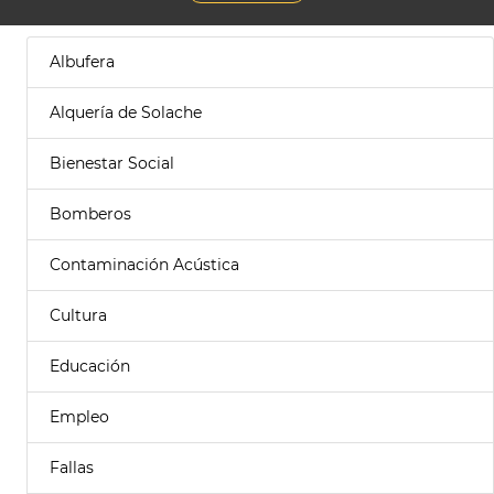
Albufera
Alquería de Solache
Bienestar Social
Bomberos
Contaminación Acústica
Cultura
Educación
Empleo
Fallas