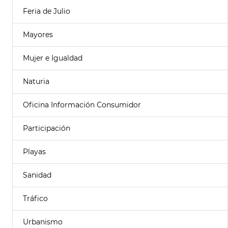
Feria de Julio
Mayores
Mujer e Igualdad
Naturia
Oficina Información Consumidor
Participación
Playas
Sanidad
Tráfico
Urbanismo