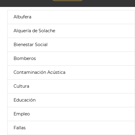
Albufera
Alquería de Solache
Bienestar Social
Bomberos
Contaminación Acústica
Cultura
Educación
Empleo
Fallas