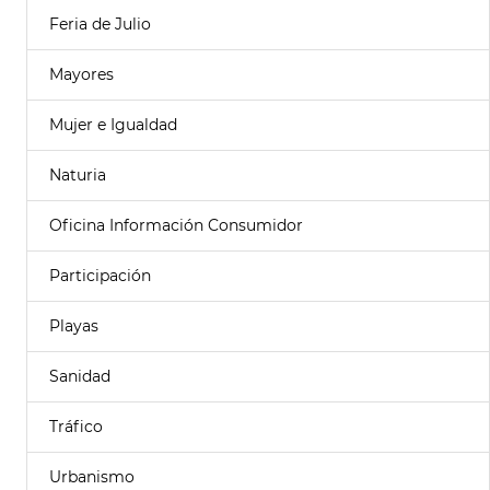
Feria de Julio
Mayores
Mujer e Igualdad
Naturia
Oficina Información Consumidor
Participación
Playas
Sanidad
Tráfico
Urbanismo