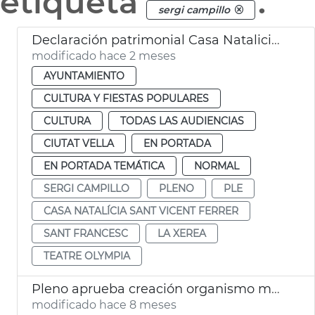
etiqueta
.
sergi campillo
Declaración patrimonial Casa Natalicia San Vicente Ferrer y Teatro Olympia València
modificado hace 2 meses
AYUNTAMIENTO
CULTURA Y FIESTAS POPULARES
CULTURA
TODAS LAS AUDIENCIAS
CIUTAT VELLA
EN PORTADA
EN PORTADA TEMÁTICA
NORMAL
SERGI CAMPILLO
PLENO
PLE
CASA NATALÍCIA SANT VICENT FERRER
SANT FRANCESC
LA XEREA
TEATRE OLYMPIA
Pleno aprueba creación organismo municipal València Sostenible
modificado hace 8 meses