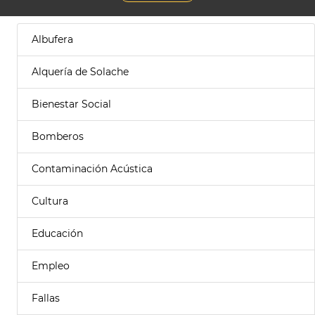
Albufera
Alquería de Solache
Bienestar Social
Bomberos
Contaminación Acústica
Cultura
Educación
Empleo
Fallas