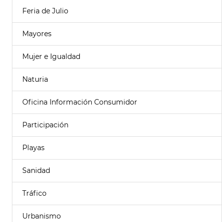
Feria de Julio
Mayores
Mujer e Igualdad
Naturia
Oficina Información Consumidor
Participación
Playas
Sanidad
Tráfico
Urbanismo