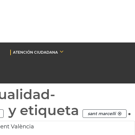
ATENCIÓN CIUDADANA
ualidad-
y etiqueta
.
sant marcelli
cent València