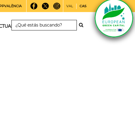
PPVALÈNCIA
VAL
CAS
CTUALIDAD