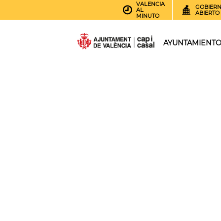
VALENCIA
GOBIER
AL
ABIERTO
MINUTO
AYUNTAMIENT