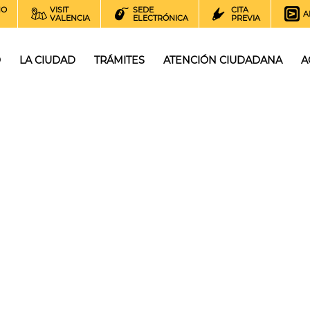
NO
VISIT
SEDE
CITA
A
VALENCIA
ELECTRÓNICA
PREVIA
O
LA CIUDAD
TRÁMITES
ATENCIÓN CIUDADANA
A