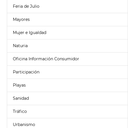
Feria de Julio
Mayores
Mujer e Igualdad
Naturia
Oficina Información Consumidor
Participación
Playas
Sanidad
Tráfico
Urbanismo