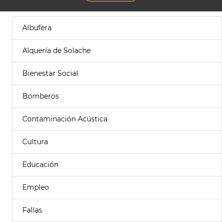
Albufera
Alquería de Solache
Bienestar Social
Bomberos
Contaminación Acústica
Cultura
Educación
Empleo
Fallas