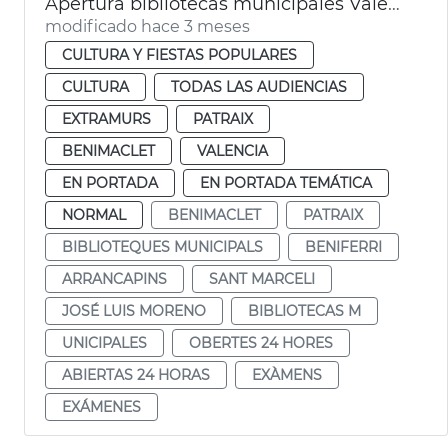
Apertura bibliotecas municipales València 24 horas por exámenes
modificado hace 3 meses
CULTURA Y FIESTAS POPULARES
CULTURA
TODAS LAS AUDIENCIAS
EXTRAMURS
PATRAIX
BENIMACLET
VALENCIA
EN PORTADA
EN PORTADA TEMÁTICA
NORMAL
BENIMACLET
PATRAIX
BIBLIOTEQUES MUNICIPALS
BENIFERRI
ARRANCAPINS
SANT MARCELI
JOSÉ LUIS MORENO
BIBLIOTECAS M
UNICIPALES
OBERTES 24 HORES
ABIERTAS 24 HORAS
EXÀMENS
EXÁMENES