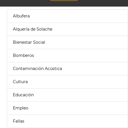
Albufera
Alquería de Solache
Bienestar Social
Bomberos
Contaminación Acústica
Cultura
Educación
Empleo
Fallas