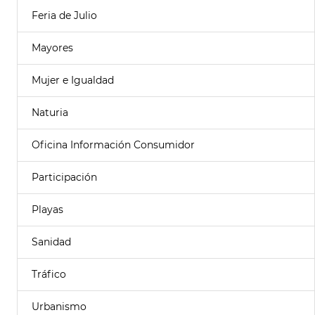
Feria de Julio
Mayores
Mujer e Igualdad
Naturia
Oficina Información Consumidor
Participación
Playas
Sanidad
Tráfico
Urbanismo