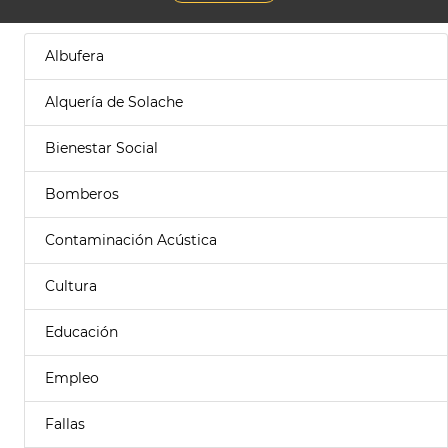
Albufera
Alquería de Solache
Bienestar Social
Bomberos
Contaminación Acústica
Cultura
Educación
Empleo
Fallas