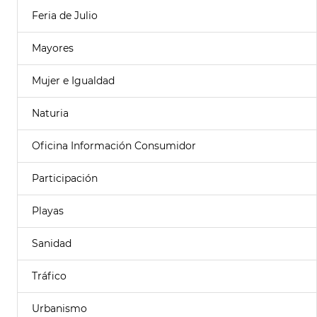
Feria de Julio
Mayores
Mujer e Igualdad
Naturia
Oficina Información Consumidor
Participación
Playas
Sanidad
Tráfico
Urbanismo