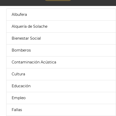
Albufera
Alquería de Solache
Bienestar Social
Bomberos
Contaminación Acústica
Cultura
Educación
Empleo
Fallas