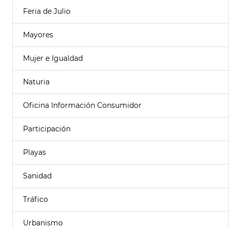
Feria de Julio
Mayores
Mujer e Igualdad
Naturia
Oficina Información Consumidor
Participación
Playas
Sanidad
Tráfico
Urbanismo