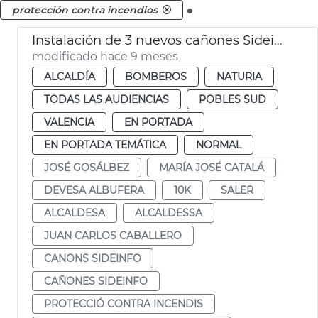
.
protección contra incendios
Instalación de 3 nuevos cañones Sideinfo en El Saler
modificado hace 9 meses
ALCALDÍA
BOMBEROS
NATURIA
TODAS LAS AUDIENCIAS
POBLES SUD
VALENCIA
EN PORTADA
EN PORTADA TEMÁTICA
NORMAL
JOSÉ GOSÁLBEZ
MARÍA JOSÉ CATALÁ
DEVESA ALBUFERA
10K
SALER
ALCALDESA
ALCALDESSA
JUAN CARLOS CABALLERO
CANONS SIDEINFO
CAÑONES SIDEINFO
PROTECCIÓ CONTRA INCENDIS