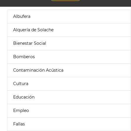
Albufera
Alquería de Solache
Bienestar Social
Bomberos
Contaminación Acústica
Cultura
Educación
Empleo
Fallas