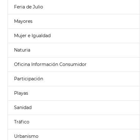
Feria de Julio
Mayores
Mujer e Igualdad
Naturia
Oficina Información Consumidor
Participación
Playas
Sanidad
Tráfico
Urbanismo