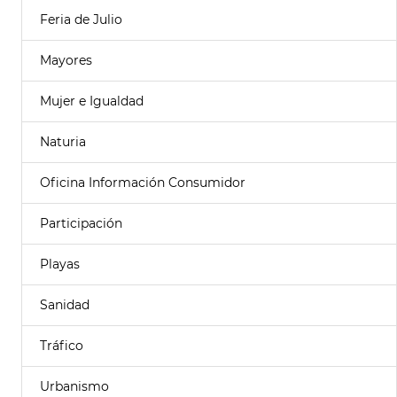
Feria de Julio
Mayores
Mujer e Igualdad
Naturia
Oficina Información Consumidor
Participación
Playas
Sanidad
Tráfico
Urbanismo