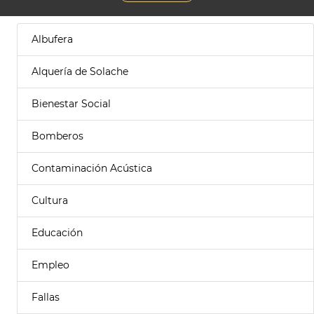
Albufera
Alquería de Solache
Bienestar Social
Bomberos
Contaminación Acústica
Cultura
Educación
Empleo
Fallas