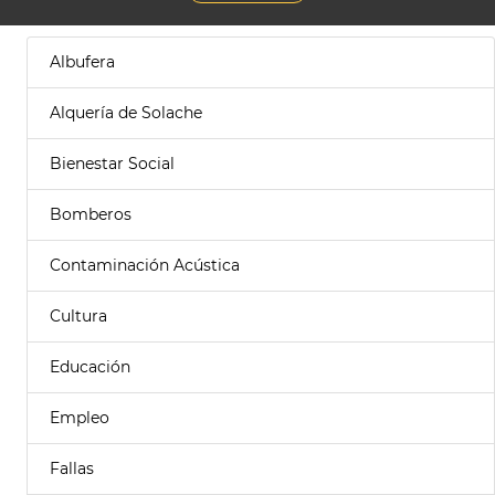
Albufera
Alquería de Solache
Bienestar Social
Bomberos
Contaminación Acústica
Cultura
Educación
Empleo
Fallas