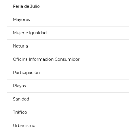
Feria de Julio
Mayores
Mujer e Igualdad
Naturia
Oficina Información Consumidor
Participación
Playas
Sanidad
Tráfico
Urbanismo