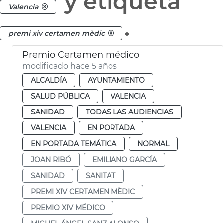
y etiqueta
Valencia
.
premi xiv certamen mèdic
Premio Certamen médico
modificado hace 5 años
ALCALDÍA
AYUNTAMIENTO
SALUD PÚBLICA
VALENCIA
SANIDAD
TODAS LAS AUDIENCIAS
VALENCIA
EN PORTADA
EN PORTADA TEMÁTICA
NORMAL
JOAN RIBÓ
EMILIANO GARCÍA
SANIDAD
SANITAT
PREMI XIV CERTAMEN MÈDIC
PREMIO XIV MÉDICO