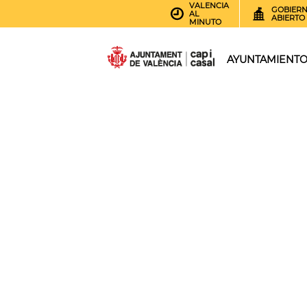
VALENCIA
GOBIER
AL
ABIERTO
MINUTO
AYUNTAMIENT