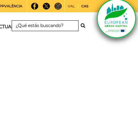
PPVALÈNCIA
VAL
CAS
CTUALIDAD