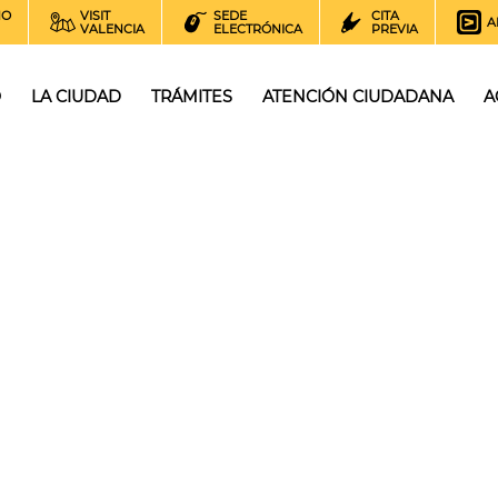
NO
VISIT
SEDE
CITA
A
VALENCIA
ELECTRÓNICA
PREVIA
O
LA CIUDAD
TRÁMITES
ATENCIÓN CIUDADANA
A