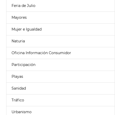
Feria de Julio
Mayores
Mujer e Igualdad
Naturia
Oficina Información Consumidor
Participación
Playas
Sanidad
Tráfico
Urbanismo