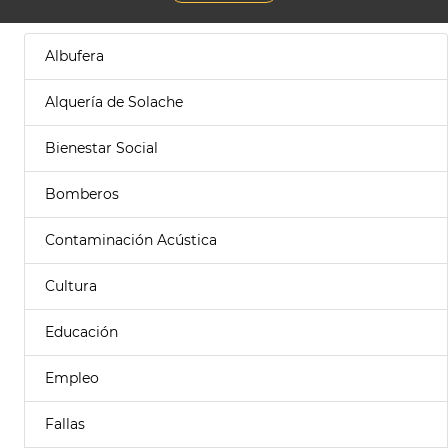
Albufera
Alquería de Solache
Bienestar Social
Bomberos
Contaminación Acústica
Cultura
Educación
Empleo
Fallas