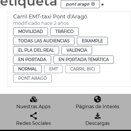
etiqueta
.
pont aragó
Carril EMT-taxi Pont d'Aragó
modificado hace 2 años
MOVILIDAD
TRÁFICO
TODAS LAS AUDIENCIAS
EIXAMPLE
EL PLA DEL REAL
VALENCIA
EN PORTADA
EN PORTADA TEMÁTICA
NORMAL
EMT
CARRIL BICI
PONT ARAGÓ
Nuestras Apps
Páginas de Interés
Redes Sociales
Descargas