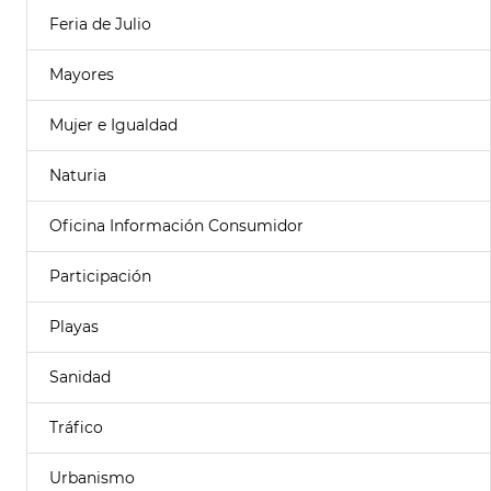
Feria de Julio
Mayores
Mujer e Igualdad
Naturia
Oficina Información Consumidor
Participación
Playas
Sanidad
Tráfico
Urbanismo