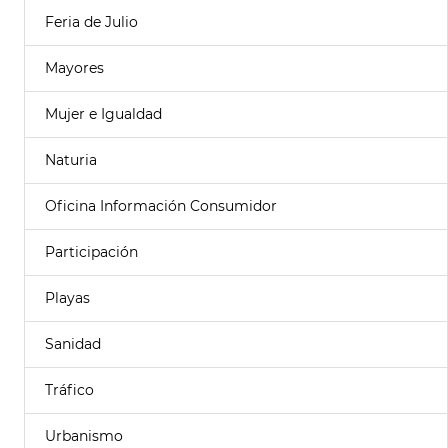
Feria de Julio
Mayores
Mujer e Igualdad
Naturia
Oficina Información Consumidor
Participación
Playas
Sanidad
Tráfico
Urbanismo