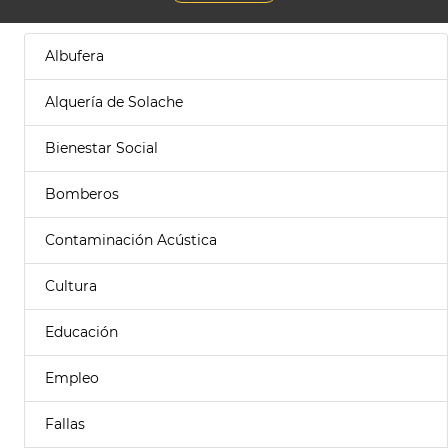
Albufera
Alquería de Solache
Bienestar Social
Bomberos
Contaminación Acústica
Cultura
Educación
Empleo
Fallas