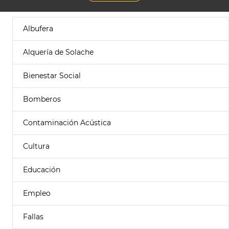
Albufera
Alquería de Solache
Bienestar Social
Bomberos
Contaminación Acústica
Cultura
Educación
Empleo
Fallas