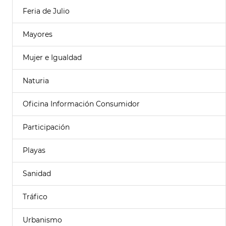
Feria de Julio
Mayores
Mujer e Igualdad
Naturia
Oficina Información Consumidor
Participación
Playas
Sanidad
Tráfico
Urbanismo