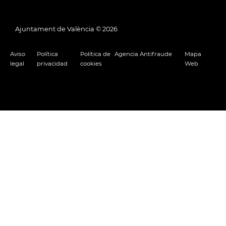
Ajuntament de València ©
2026
Aviso
Política
Política de
Agencia Antifraude
Mapa
legal
privacidad
cookies
Web