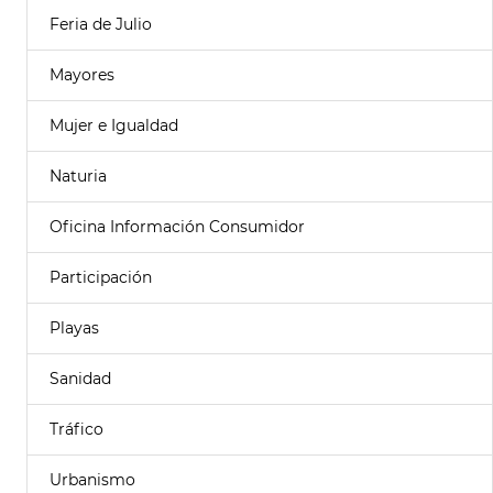
Feria de Julio
Mayores
Mujer e Igualdad
Naturia
Oficina Información Consumidor
Participación
Playas
Sanidad
Tráfico
Urbanismo