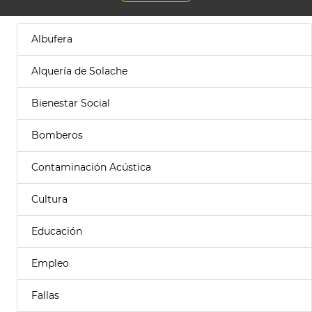
Albufera
Alquería de Solache
Bienestar Social
Bomberos
Contaminación Acústica
Cultura
Educación
Empleo
Fallas