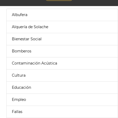
Albufera
Alquería de Solache
Bienestar Social
Bomberos
Contaminación Acústica
Cultura
Educación
Empleo
Fallas