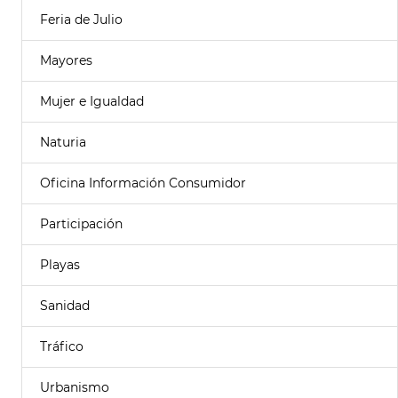
Feria de Julio
Mayores
Mujer e Igualdad
Naturia
Oficina Información Consumidor
Participación
Playas
Sanidad
Tráfico
Urbanismo