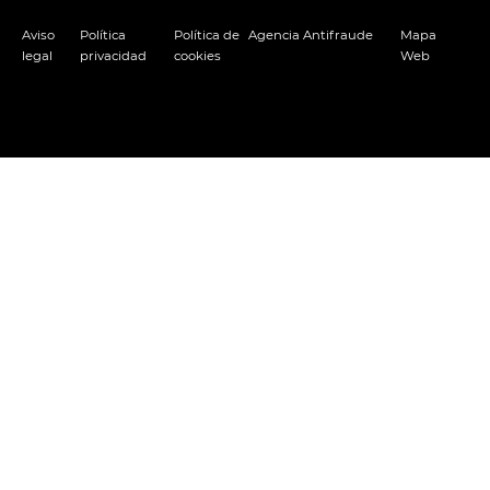
Aviso
Política
Política de
Agencia Antifraude
Mapa
legal
privacidad
cookies
Web