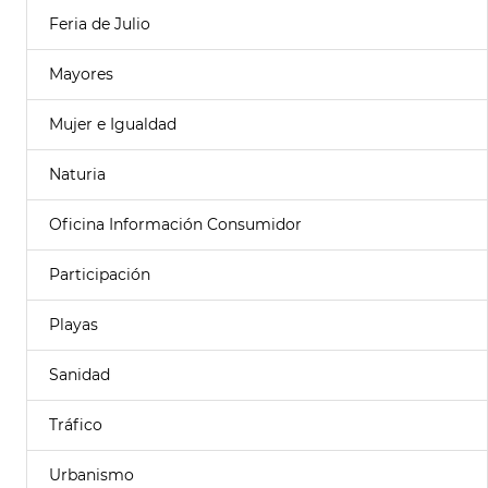
Feria de Julio
Mayores
Mujer e Igualdad
Naturia
Oficina Información Consumidor
Participación
Playas
Sanidad
Tráfico
Urbanismo