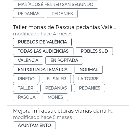
MARÍA JOSÉ FERRER SAN SEGUNDO
PEDANÍAS
PEDANIES
Taller monas de Pascua pedanías València
modificado hace 4 meses
PUEBLOS DE VALÈNCIA
TODAS LAS AUDIENCIAS
POBLES SUD
VALENCIA
EN PORTADA
EN PORTADA TEMÁTICA
NORMAL
PINEDO
EL SALER
LA TORRE
TALLER
PEDANÍAS
PEDANIES
PASQUA
MONES
Mejora infraestructuras viarias dana Forn d'Alcedo y Castellar València
modificado hace 5 meses
AYUNTAMIENTO