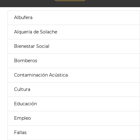
Albufera
Alquería de Solache
Bienestar Social
Bomberos
Contaminación Acústica
Cultura
Educación
Empleo
Fallas