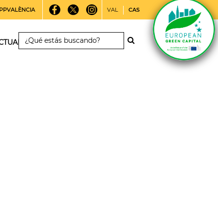
PPVALÈNCIA
VAL
CAS
CTUALIDAD