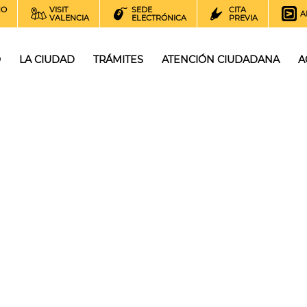
NO
VISIT
SEDE
CITA
A
VALENCIA
ELECTRÓNICA
PREVIA
O
LA CIUDAD
TRÁMITES
ATENCIÓN CIUDADANA
A