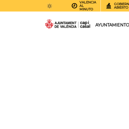
VALENCIA
GOBIER
AL
ABIERTO
MINUTO
31
AEMET.GRADOS
AYUNTAMIENT