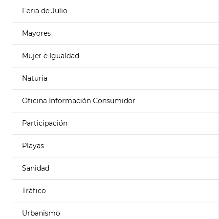
Feria de Julio
Mayores
Mujer e Igualdad
Naturia
Oficina Información Consumidor
Participación
Playas
Sanidad
Tráfico
Urbanismo