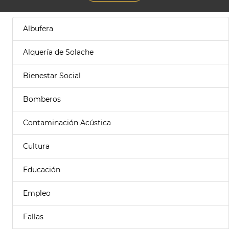
Albufera
Alquería de Solache
Bienestar Social
Bomberos
Contaminación Acústica
Cultura
Educación
Empleo
Fallas