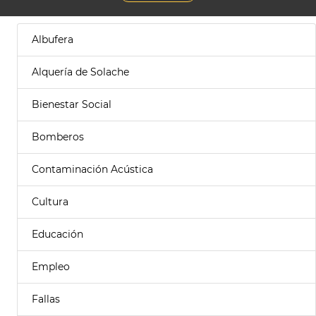
Albufera
Alquería de Solache
Bienestar Social
Bomberos
Contaminación Acústica
Cultura
Educación
Empleo
Fallas