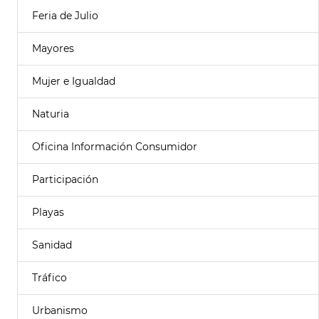
Feria de Julio
Mayores
Mujer e Igualdad
Naturia
Oficina Información Consumidor
Participación
Playas
Sanidad
Tráfico
Urbanismo