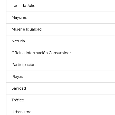
Feria de Julio
Mayores
Mujer e Igualdad
Naturia
Oficina Información Consumidor
Participación
Playas
Sanidad
Tráfico
Urbanismo