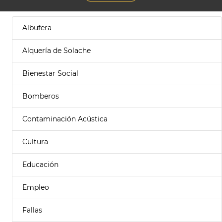
Albufera
Alquería de Solache
Bienestar Social
Bomberos
Contaminación Acústica
Cultura
Educación
Empleo
Fallas