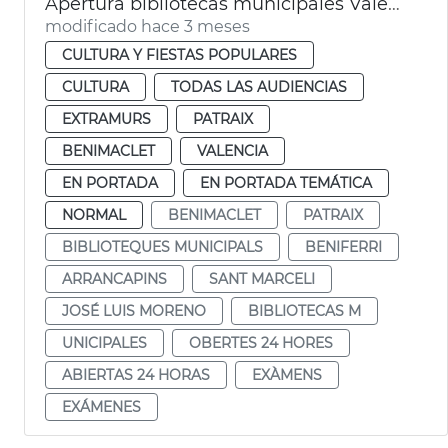
Apertura bibliotecas municipales València 24 horas por exámenes
modificado hace 3 meses
CULTURA Y FIESTAS POPULARES
CULTURA
TODAS LAS AUDIENCIAS
EXTRAMURS
PATRAIX
BENIMACLET
VALENCIA
EN PORTADA
EN PORTADA TEMÁTICA
NORMAL
BENIMACLET
PATRAIX
BIBLIOTEQUES MUNICIPALS
BENIFERRI
ARRANCAPINS
SANT MARCELI
JOSÉ LUIS MORENO
BIBLIOTECAS M
UNICIPALES
OBERTES 24 HORES
ABIERTAS 24 HORAS
EXÀMENS
EXÁMENES