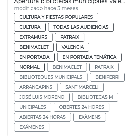
Apertura bibliotecas municipales València 24 horas por exámenes
modificado hace 3 meses
CULTURA Y FIESTAS POPULARES
CULTURA
TODAS LAS AUDIENCIAS
EXTRAMURS
PATRAIX
BENIMACLET
VALENCIA
EN PORTADA
EN PORTADA TEMÁTICA
NORMAL
BENIMACLET
PATRAIX
BIBLIOTEQUES MUNICIPALS
BENIFERRI
ARRANCAPINS
SANT MARCELI
JOSÉ LUIS MORENO
BIBLIOTECAS M
UNICIPALES
OBERTES 24 HORES
ABIERTAS 24 HORAS
EXÀMENS
EXÁMENES