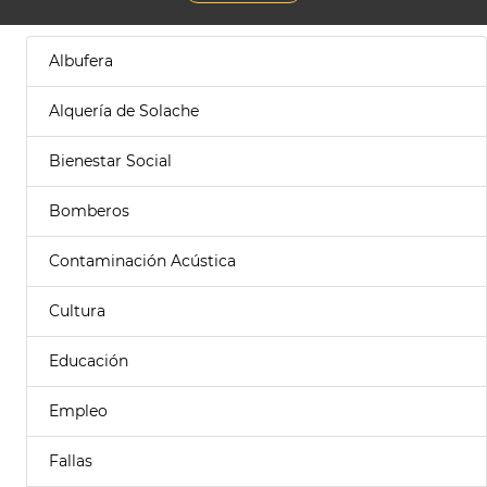
Albufera
Alquería de Solache
Bienestar Social
Bomberos
Contaminación Acústica
Cultura
Educación
Empleo
Fallas