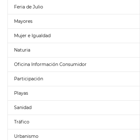
Feria de Julio
Mayores
Mujer e Igualdad
Naturia
Oficina Información Consumidor
Participación
Playas
Sanidad
Tráfico
Urbanismo