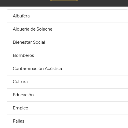
Albufera
Alquería de Solache
Bienestar Social
Bomberos
Contaminación Acústica
Cultura
Educación
Empleo
Fallas