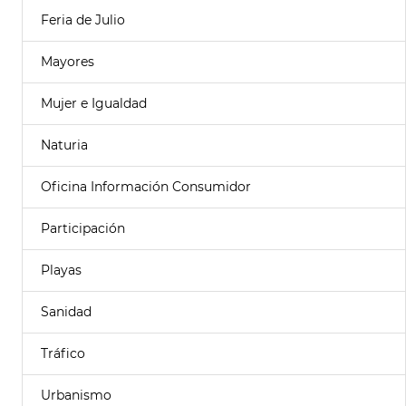
Feria de Julio
Mayores
Mujer e Igualdad
Naturia
Oficina Información Consumidor
Participación
Playas
Sanidad
Tráfico
Urbanismo