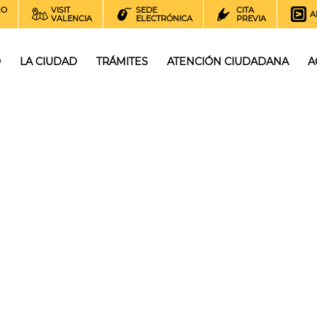
NO
VISIT
SEDE
CITA
A
VALENCIA
ELECTRÓNICA
PREVIA
O
LA CIUDAD
TRÁMITES
ATENCIÓN CIUDADANA
A