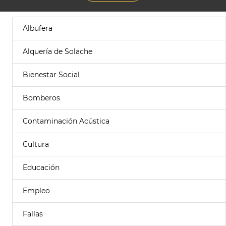
Albufera
Alquería de Solache
Bienestar Social
Bomberos
Contaminación Acústica
Cultura
Educación
Empleo
Fallas