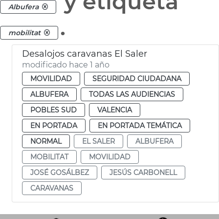
y etiqueta
Albufera
.
mobilitat
Desalojos caravanas El Saler
modificado hace 1 año
MOVILIDAD
SEGURIDAD CIUDADANA
ALBUFERA
TODAS LAS AUDIENCIAS
POBLES SUD
VALENCIA
EN PORTADA
EN PORTADA TEMÁTICA
NORMAL
EL SALER
ALBUFERA
MOBILITAT
MOVILIDAD
JOSÉ GOSÁLBEZ
JESÚS CARBONELL
CARAVANAS