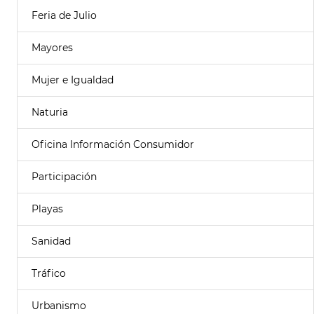
Feria de Julio
Mayores
Mujer e Igualdad
Naturia
Oficina Información Consumidor
Participación
Playas
Sanidad
Tráfico
Urbanismo