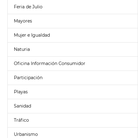
Feria de Julio
Mayores
Mujer e Igualdad
Naturia
Oficina Información Consumidor
Participación
Playas
Sanidad
Tráfico
Urbanismo