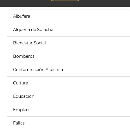
Albufera
Alquería de Solache
Bienestar Social
Bomberos
Contaminación Acústica
Cultura
Educación
Empleo
Fallas